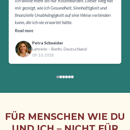
Ich wollte mehr als nur Routinearbeit. Dieser Weg hat
I
mir gezeigt, wie ich Gesundheit, Sinnhaftigkeit und
f
finanzielle Unabhängigkeit auf eine Weise verbinden
m
kann, die ich nie erwartet hätte.
m
E
Read more
R
Petra Schneider
Lehrerin – Berlin, Deutschland
09-10-2018
FÜR MENSCHEN WIE DU
UND ICH – NICHT FÜR