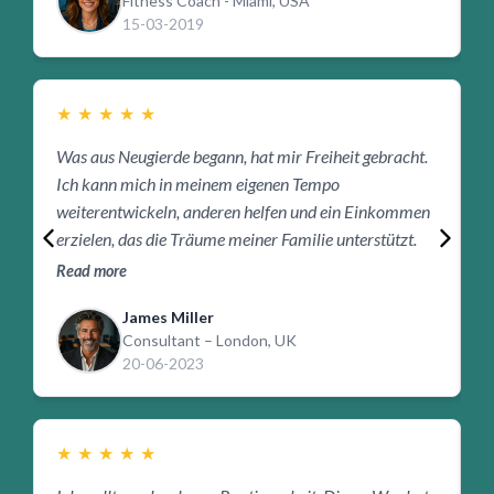
Fitness Coach - Miami, USA
15-03-2019
★
★
★
★
★
Was aus Neugierde begann, hat mir Freiheit gebracht.
F
Ich kann mich in meinem eigenen Tempo
m
weiterentwickeln, anderen helfen und ein Einkommen
s
erzielen, das die Träume meiner Familie unterstützt.
A
Read more
R
James Miller
Consultant – London, UK
20-06-2023
★
★
★
★
★