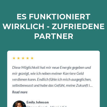
ES FUNKTIONIERT
WIRKLICH - ZUFRIEDENE
PARTNER
★
★
★
★
★
Diese Möglichkeit hat mir neue Energie gegeben und
T
mir gezeigt, wie ich neben meiner Karriere Geld
g
verdienen kann. Endlich fühle ich mich ausgeglichen,
g
selbstbewusst und habe das Gefühl, meine Zukunft im
S
Griff zu haben.
Read more
R
Emily Johnson